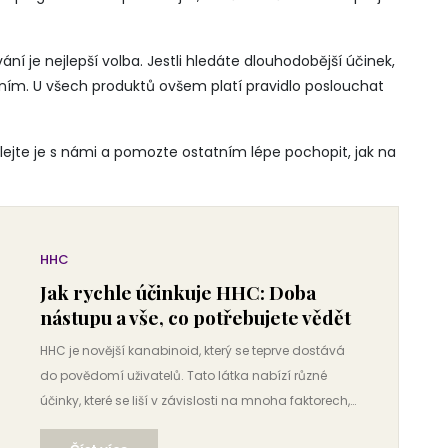
ní je nejlepší volba. Jestli hledáte dlouhodobější účinek,
ním. U všech produktů ovšem platí pravidlo poslouchat
lejte je s námi a pomozte ostatním lépe pochopit, jak na
HHC
Jak rychle účinkuje HHC: Doba
nástupu a vše, co potřebujete vědět
HHC je novější kanabinoid, který se teprve dostává
do povědomí uživatelů. Tato látka nabízí různé
účinky, které se liší v závislosti na mnoha faktorech,
včetně způsobu konzumace. Článek se zaměřuje na