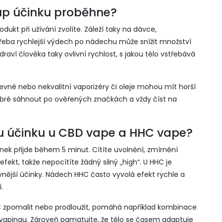
tup účinku proběhne?
dukt při užívání zvolíte. Záleží taky na dávce,
řeba rychlejší výdech po nádechu může snížit množství
draví člověka taky ovlivní rychlost, s jakou tělo vstřebává
Levné nebo nekvalitní vaporizéry či oleje mohou mít horší
dobré sáhnout po ověřených značkách a vždy číst na
u účinku u CBD vape a HHC vape?
činek přijde během 5 minut. Cítíte uvolnění, zmírnění
ekt, takže nepocítíte žádný silný „high“. U HHC je
vnější účinky. Nádech HHC často vyvolá efekt rychle a
.
 zpomalit nebo prodloužit, pomáhá například kombinace
 vapingu. Zároveň pamatujte, že tělo se časem adaptuje