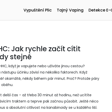
Vypuštění Plic
Tajný Vaping
Detekce E-
: Jak rychle začít cítit
ždy stejné
HHC, když je vapujete nebo užíváte jinou cestou?
ástupu účinku závisí na několika faktorech. Když
ěř okamžitě, někdy během pár minut. Proč? Protože páry
o oběhu.
lší čas – až třeba 30 minut až hodinu, než ucítíte
t trávicím traktem a teprve pak začnou působit. Ještě něco
us a absolutní citlivost na kanabinoidy se u každého liší.