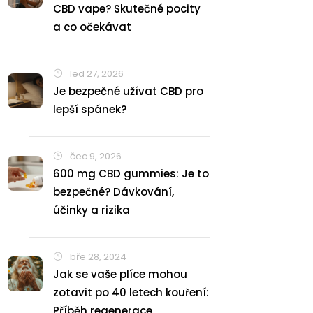
CBD vape? Skutečné pocity
a co očekávat
led 27, 2026
Je bezpečné užívat CBD pro
lepší spánek?
čec 9, 2026
600 mg CBD gummies: Je to
bezpečné? Dávkování,
účinky a rizika
bře 28, 2024
Jak se vaše plíce mohou
zotavit po 40 letech kouření:
Příběh regenerace