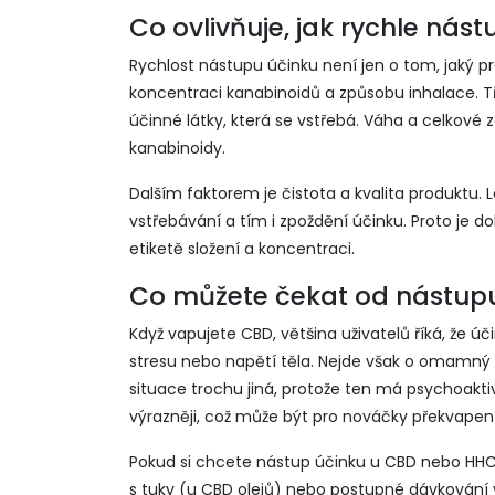
Co ovlivňuje, jak rychle nás
Rychlost nástupu účinku není jen o tom, jaký pro
koncentraci kanabinoidů a způsobu inhalace. T
účinné látky, která se vstřebá. Váha a celkové z
kanabinoidy.
Dalším faktorem je čistota a kvalita produktu. 
vstřebávání a tím i zpoždění účinku. Proto je 
etiketě složení a koncentraci.
Co můžete čekat od nástup
Když vapujete CBD, většina uživatelů říká, že ú
stresu nebo napětí těla. Nejde však o omamný ef
situace trochu jiná, protože ten má psychoakti
výrazněji, což může být pro nováčky překvapení
Pokud si chcete nástup účinku u CBD nebo HHC
s tuky (u CBD olejů) nebo postupné dávkování