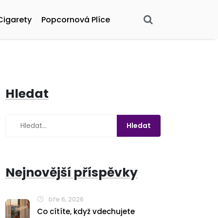
Cigarety
Popcornová Plíce
Hledat
Nejnovější příspěvky
bře 6, 2026
Co cítíte, když vdechujete