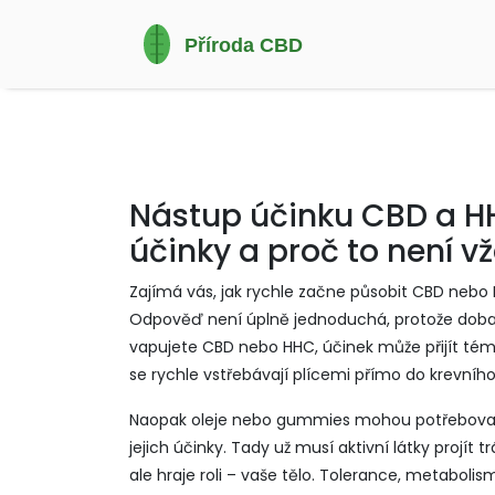
Nástup účinku CBD a HHC
účinky a proč to není v
Zajímá vás, jak rychle začne působit CBD nebo 
Odpověď není úplně jednoduchá, protože doba n
vapujete CBD nebo HHC, účinek může přijít tém
se rychle vstřebávají plícemi přímo do krevníh
Naopak oleje nebo gummies mohou potřebovat de
jejich účinky. Tady už musí aktivní látky projí
ale hraje roli – vaše tělo. Tolerance, metabolism