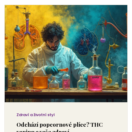
Zdraví a životní styl
Odchází popcornové plíce? THC
vaping a vaše zdraví