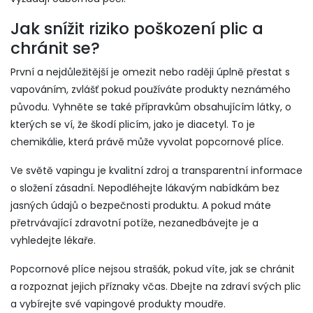
Jak snížit riziko poškození plic a
chránit se?
První a nejdůležitější je omezit nebo raději úplně přestat s
vapováním, zvlášť pokud používáte produkty neznámého
původu. Vyhněte se také přípravkům obsahujícím látky, o
kterých se ví, že škodí plicím, jako je diacetyl. To je
chemikálie, která právě může vyvolat popcornové plíce.
Ve světě vapingu je kvalitní zdroj a transparentní informace
o složení zásadní. Nepodléhejte lákavým nabídkám bez
jasných údajů o bezpečnosti produktu. A pokud máte
přetrvávající zdravotní potíže, nezanedbávejte je a
vyhledejte lékaře.
Popcornové plíce nejsou strašák, pokud víte, jak se chránit
a rozpoznat jejich příznaky včas. Dbejte na zdraví svých plic
a vybírejte své vapingové produkty moudře.