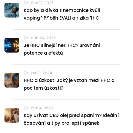
čen 17, 2026
Kdo byla dívka z nemocnice kvůli
vaping? Příběh EVALI a rizika THC
dub 24, 2026
Je HHC silnější než THC? Srovnání
potence a efektů
kvě 3, 2024
HHC a úzkost: Jaký je vztah mezi HHC a
pocitem úzkosti?
čen 4, 2026
Kdy užívat CBD olej před spaním? Ideální
časování a tipy pro lepší spánek