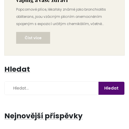
Popcornové plíce, lékařsky známé jako bronchiolitis
obliterans, jsou vzácným plicním onemocněním
spojeným s expozicí určitým chemikáliím, včetně
diacetylu, který se nachází v některých vapovacích
Číst více
olejích. Lidé se často ptají, zda se tato nemoc dá
zvrátit. Tento článek se zabývá příznaky, příčinami a
preventivními opatřeními spojenými s užíváním THC
vapingu, abyste mohli informovaně rozhodovat o
Hledat
svém zdraví.
Nejnovější příspěvky