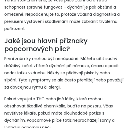
Tento stav znamená, že vaše plíce ztuhnou a ztratí
schopnost správně fungovat – dýchání je pak obtížné a
omezené. Nepodceňujte to, protože včasná diagnostika a
přerušení vystavení škodlivinám může zabránit trvalému
poškození.
Jaké jsou hlavní příznaky
popcornových plic?
První známky mohou být nenápadné. Můžete cítit suchý
dráždivý kašel, ztížené dýchání při námaze, únavu a pocit
nedostatku vzduchu. Někdy se přidávají pískoty nebo
sípání. Tyto symptomy se ale často přehlížejí nebo považují
za obyčejnou rýmu či alergii.
Pokud vapujete THC nebo jiné látky, které mohou
obsahovat škodlivé chemikálie, buďte na pozoru. Včas
navštivte lékaře, pokud máte dlouhodobé potíže s
dýcháním. Popcornové plíce totiž neprocházejí samy a
vyžadují odbornou péči.