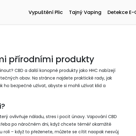
Vypuštění Plic
Tajný Vaping
Detekce E-
mi přírodními produkty
činout? CBD a další konopné produkty jako HHC nabízejí
ytečných obav. Na stránce najdete praktické rady, jak
k ho bezpečně užívat, abyste si mohli užívat klid a
i?
rý ovlivňuje náladu, stres i pocit únavy. Vapování CBD
 třeba po náročném dni, když chcete téměř okamžitě
u roli – když to přeženete, můžete se cítit naopak nesvůj