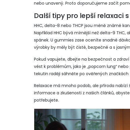
nebo unavený. Proto doporučujeme začít pomal
Další tipy pro lepší relaxaci
HHC, delta-8 nebo THCP jsou méně známé kanab
Například HHC bývá mírnější než delta-9 THC, a
spánek. U gummies zase oceníte snadné dávkován
výrobky by měly být čisté, bezpečné a s jasn
Pokud vapujete, dbejte na bezpečnost a zdraví
vést k problémům, jako je „popcorn lung“ nebo 
tekutin raději sáhněte po ověřených značkách
Relaxace má mnoho podob, ale příroda nabízí š
informace a zkušenosti z našich článků, abyste s
potřebujete.