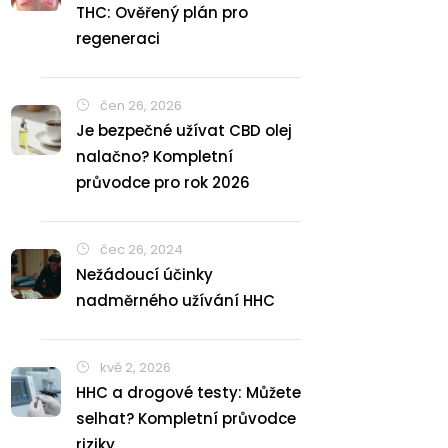
THC: Ověřený plán pro
regeneraci
čen 26, 2026
Je bezpečné užívat CBD olej
nalačno? Kompletní
průvodce pro rok 2026
čec 26, 2024
Nežádoucí účinky
nadměrného užívání HHC
kvě 2, 2026
HHC a drogové testy: Můžete
selhat? Kompletní průvodce
riziky