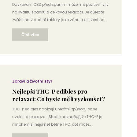
Dávkování CBD před spaním může mít pozitivní vliv
na kvalitu spánku a celkovou relaxaci. Je důležité
zvážit individuální faktory jako váhu a citlivost na
CBD. Tento článek nabízí tipy a fakta, jak efektivně
Číst více
využít CBD gumíčky pro lepší noční odpočinek.
Prozkoumejte nejlepší praktiky dávkování a zjistěte,
jak dosáhnout optimálního účinku.
Zdraví a životní styl
Nejlepší THC-P edibles pro
relaxaci: Co byste měli vyzkoušet?
THC-P edibles nabízejí unikátní způsob, jak se
uvolnit a relaxovat. Studie naznačují, že THC-P je
mnohem silnější než běžné THC, což může
znamenat výraznější účinky na tělo i mysl. Tento