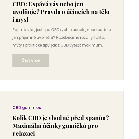
CBD: Uspává vás nebo jen
uvolňuje? Pravda o účincích na tělo
i mysl
Zajímá vás, jestli po CBD rychle usnete, nebo budete
jen příjemně uvolnění? Rozebíráme rozdíly, fakta,
mýty i praktické tipy, jak z CBD vytěžit maximum.
Číst více
CBD gummies
Kolik CBD je vhodné před spaním?
Maximální účinky gumíčků pro
relaxaci