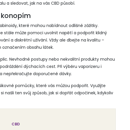
u a sledovat, jak na vás CBD působí.
 s konopím
inoidy, které mohou nabídnout odlišné zážitky.
le stále může pomoci uvolnit napětí a podpořit klidný
í a diskrétní užívání. Vždy ale dbejte na kvalitu –
ým označením obsahu látek.
 plic. Nevhodné postupy nebo nekvalitní produkty mohou
podráždění dýchacích cest. Při výběru vaporizeru i
 a nepřekračujte doporučené dávky.
ikovné pomůcky, které vás můžou podpořit. Využijte
i našli ten svůj způsob, jak si dopřát odpočinek, kdykoliv
CBD