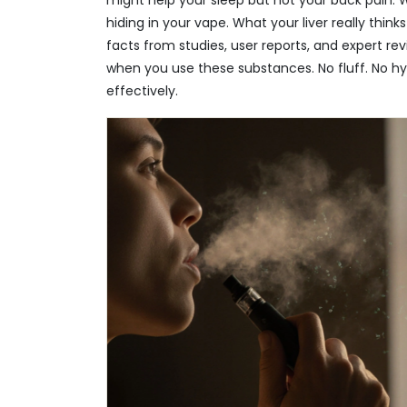
might help your sleep but not your back pain. Whe
hiding in your vape. What your liver really thin
facts from studies, user reports, and expert r
when you use these substances. No fluff. No h
effectively.