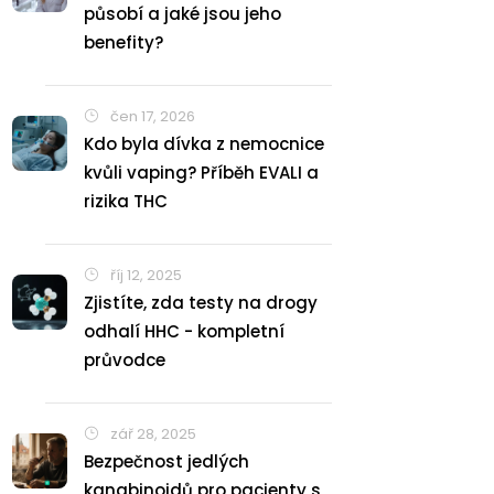
působí a jaké jsou jeho
benefity?
čen 17, 2026
Kdo byla dívka z nemocnice
kvůli vaping? Příběh EVALI a
rizika THC
říj 12, 2025
Zjistíte, zda testy na drogy
odhalí HHC - kompletní
průvodce
zář 28, 2025
Bezpečnost jedlých
kanabinoidů pro pacienty s