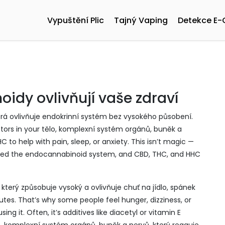
Vypuštění Plic
Tajný Vaping
Detekce E-
oidy ovlivňují vaše zdraví
která ovlivňuje endokrinní systém bez vysokého působení
.
ptors in your
tělo
,
komplexní systém orgánů, buněk a
HC
to help with pain, sleep, or anxiety.
This isn’t magic —
called the endocannabinoid system, and CBD, THC, and HHC
který způsobuje vysoký a ovlivňuje chuť na jídlo, spánek
nutes. That’s why some people feel hunger, dizziness, or
ng it. Often, it’s additives like diacetyl or vitamin E