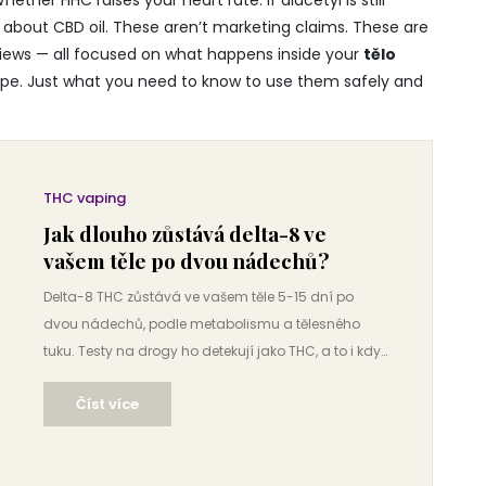
ther HHC raises your heart rate. If diacetyl is still
ks about CBD oil. These aren’t marketing claims. These are
eviews — all focused on what happens inside your
tělo
ype. Just what you need to know to use them safely and
THC vaping
Jak dlouho zůstává delta-8 ve
vašem těle po dvou nádechů?
Delta-8 THC zůstává ve vašem těle 5-15 dní po
dvou nádechů, podle metabolismu a tělesného
tuku. Testy na drogy ho detekují jako THC, a to i když
jste ho užívali jen jednou. Neexistuje rychlý způsob,
Číst více
jak ho vyloučit.