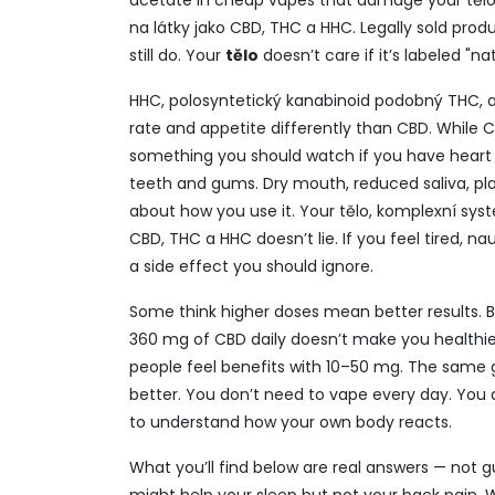
acetate in cheap vapes that damage your
těl
na látky jako CBD, THC a HHC
. Legally sold pro
still do. Your
tělo
doesn’t care if it’s labeled "na
HHC
,
polosyntetický kanabinoid podobný THC, a
rate and appetite differently than CBD. While 
something you should watch if you have heart 
teeth and gums. Dry mouth, reduced saliva, plaq
about how you use it. Your
tělo
,
komplexní syst
CBD, THC a HHC
doesn’t lie. If you feel tired, n
a side effect you should ignore.
Some think higher doses mean better results. 
360 mg of CBD daily doesn’t make you healthier
people feel benefits with 10–50 mg. The same g
better. You don’t need to vape every day. You 
to understand how your own body reacts.
What you’ll find below are real answers — not 