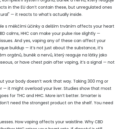
o
,
komplexní systém orgánů, buněk a nervů, který reaguje
ducts in the EU don’t contain these, but unregulated ones
tural" — it reacts to what’s actually inside.
le s měkčími účinky a delším trváním
affects your heart
CBD calms, HHC can make your pulse rise slightly —
issues. And yes, vaping any of these can affect your
ue buildup — it’s not just about the substance, it’s
ém orgánů, buněk a nervů, který reaguje na látky jako
auseous, or have chest pain after vaping, it’s a signal — not
But your body doesn’t work that way. Taking 300 mg or
 — it might overload your liver. Studies show that most
oes for THC and HHC. More isn’t better. Smarter is
don’t need the strongest product on the shelf. You need
guesses. How vaping affects your waistline. Why CBD