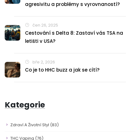
agresivitu a problémy s vyrovnaností?
čen 26, 2025
Cestování s Delta 8: Zastaví vás TSA na
letišti v USA?
bře 2, 2026
Co je to HHC buzz a jak se cítí?
Kategorie
Zdraví A Životní Styl
(83)
THC Vaping
(76)