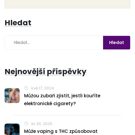
faktory mohou ovlivnit účinky CBD.
Hledat
Nejnovější příspěvky
kvě 17, 2024
Můžou zubaři zjistit, jestli kouříte
elektronické cigarety?
lis 30, 2025
Může vaping s THC způsobovat