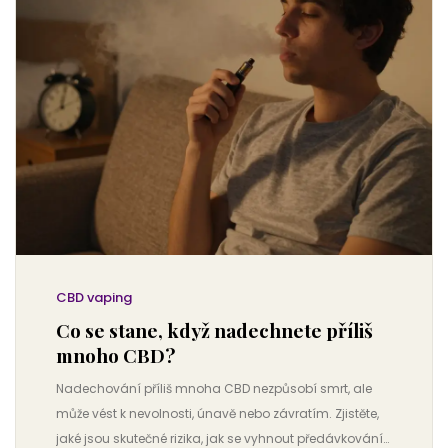
CBD vaping
Co se stane, když nadechnete příliš
mnoho CBD?
Nadechování příliš mnoha CBD nezpůsobí smrt, ale
může vést k nevolnosti, únavě nebo závratím. Zjistěte,
jaké jsou skutečné rizika, jak se vyhnout předávkování