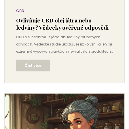
CBD
Ovlivňuje CBD olej játra nebo
ledviny? Vědecky ověřené odpovědi
CBD olej neohrožuje játra ani ledviny při běžných
dávkách. Vědecké studie ukazují, že riziko vzniká jen při
extrémně vysokých dávkách, nekvalitních produktech
nebo interakcích s léky. Zjistěte, jak používat CBD
Číst více
bezpečně.