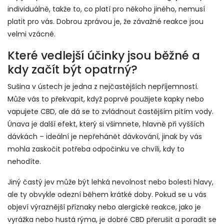
individuálně, takže to, co platí pro někoho jiného, nemusí
platit pro vás. Dobrou zprávou je, že závažné reakce jsou
velmi vzácné.
Které vedlejší účinky jsou běžné a
kdy začít být opatrný?
Sušina v ústech je jedna z nejčastějších nepříjemností.
Může vás to překvapit, když poprvé použijete kapky nebo
vapujete CBD, ale dá se to zvládnout častějším pitím vody.
Únava je další efekt, který si všimnete, hlavně při vyšších
dávkách – ideální je nepřehánět dávkování, jinak by vás
mohla zaskočit potřeba odpočinku ve chvíli, kdy to
nehodíte.
Jiný častý jev může být lehká nevolnost nebo bolesti hlavy,
ale ty obvykle odezní během krátké doby. Pokud se u vás
objeví výraznější příznaky nebo alergické reakce, jako je
vyrážka nebo hustá rýma, je dobré CBD přerušit a poradit se