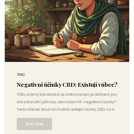
THC
Negativní účinky CBD: Existují vůbec?
CBD, známý kanabidiol ze světa konopí, je oblíbený pro
své zdravotní přínosy, ale může mít i negativní účinky?
Tento článek zkoumá možné vedlejší účinky CBD, co na
to říkají výzkumy, a jak být při užívání opatrní. Naučíte
Číst více
se, co sledovat a jak zvolit správnou dávku, aby se
předešlo nežádoucím reakcím. Zjistíte také, jaké