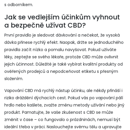
s odborníkem.
Jak se vedlejším účinkům vyhnout
a bezpečně užívat CBD?
První pravidlo je sledovat dávkování a nečekat, že vysoká
dávka přinese rychlý efekt. Naopak, držte se jednoduchého
pravidla začít nízko a pomalu navyšovat. Pokud užíváte
léky, zeptejte se svého lékaře, protože CBD může ovlivnit
jejich účinnost. Důležité je také vybírat kvalitní produkty od
ověřených prodejců a nepodceňovat etiketu s přesným
složením.
Vapování CBD má rychlý nástup účinku, ale někdy přináší i
riziko dráždění dýchacích cest. Pokud vás po vapování pálí
hrdlo nebo kašlete, zvažte změnu metody užívání nebo jiný
produkt. Pamatujte, že vaše zkušenost s CBD se může
změnit v čase – co fungovalo o prázdninách, nemusí být
ideální třeba v práci. Naslouchejte svému tělu a upravujte