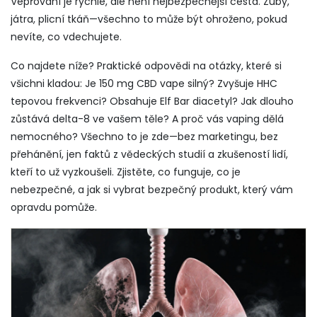
Vepřování je rychlé, ale není nejbezpečnější cesta. Zuby,
játra, plicní tkáň—všechno to může být ohroženo, pokud
nevíte, co vdechujete.
Co najdete níže? Praktické odpovědi na otázky, které si
všichni kladou: Je 150 mg CBD vape silný? Zvyšuje HHC
tepovou frekvenci? Obsahuje Elf Bar diacetyl? Jak dlouho
zůstává delta-8 ve vašem těle? A proč vás vaping dělá
nemocného? Všechno to je zde—bez marketingu, bez
přehánění, jen faktů z vědeckých studií a zkušeností lidí,
kteří to už vyzkoušeli. Zjistěte, co funguje, co je
nebezpečné, a jak si vybrat bezpečný produkt, který vám
opravdu pomůže.