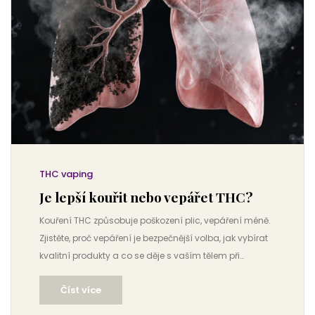
THC vaping
Je lepší kouřit nebo vepářet THC?
Kouření THC způsobuje poškození plic, vepáření méně.
Zjistěte, proč vepáření je bezpečnější volba, jak vybírat
kvalitní produkty a co se děje s vaším tělem při
každém vdechu.
Číst více