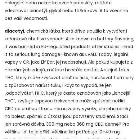
nelegální nebo nekontrolované produkty, můžete
vdechovat diacetyl, glykol nebo těžké kovy. A to všechno
bez vaší vědomosti.
diacetyl
,
chemická látka, která dříve sloužila k vytváření
kořenkové chuti ve vapech
. Also known as
buttery flavoring
,
it was banned in EU-regulated products after studies linked
it to serious lung damage—known as EVALI. Today, legální
vapey v ČR, jako Elf Bar, jej neobsahují. Ale pokud kupujete z
neznámých zdrojů, můžete ho stále dostat. A stejně tak s
THC, který může zvyšovat chuť na jídlo, narušovat hormony
a způsobovat nárůst tuku, i když to vypadá, že jen
„odpočíváte“.
HHC, který je často označován jako „lehcejší
THC“, zvyšuje tepovou frekvenci a může způsobit neklid.
CBD na druhou stranu nemá žádný vysoký, ale jeho účinky
na bolest, spánek a úzkost jsou potvrzeny studiemi. Stačí
jen správná dávka. 300 mg nebo 360 mg CBD denně? Pro
většinu lidí to je příliš. Většina lidí potřebuje 10–40 mg.