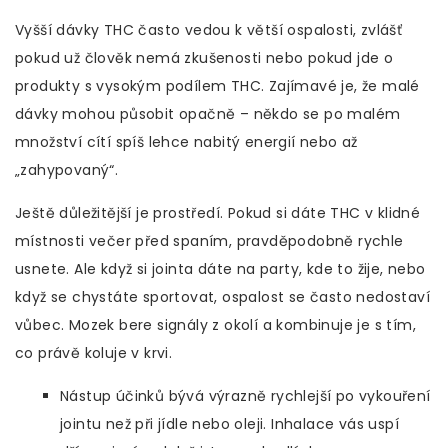
Vyšší dávky THC často vedou k větší ospalosti, zvlášť
pokud už člověk nemá zkušenosti nebo pokud jde o
produkty s vysokým podílem THC. Zajímavé je, že malé
dávky mohou působit opačně – někdo se po malém
množství cítí spíš lehce nabitý energií nebo až
„zahypovaný“.
Ještě důležitější je prostředí. Pokud si dáte THC v klidné
místnosti večer před spaním, pravděpodobně rychle
usnete. Ale když si jointa dáte na party, kde to žije, nebo
když se chystáte sportovat, ospalost se často nedostaví
vůbec. Mozek bere signály z okolí a kombinuje je s tím,
co právě koluje v krvi.
Nástup účinků bývá výrazně rychlejší po vykouření
jointu než při jídle nebo oleji. Inhalace vás uspí