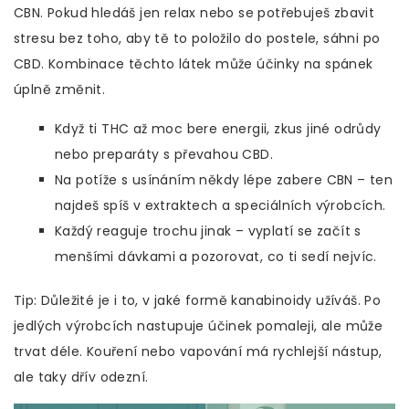
CBN. Pokud hledáš jen relax nebo se potřebuješ zbavit
stresu bez toho, aby tě to položilo do postele, sáhni po
CBD. Kombinace těchto látek může účinky na spánek
úplně změnit.
Když ti THC až moc bere energii, zkus jiné odrůdy
nebo preparáty s převahou CBD.
Na potíže s usínáním někdy lépe zabere CBN – ten
najdeš spíš v extraktech a speciálních výrobcích.
Každý reaguje trochu jinak – vyplatí se začít s
menšími dávkami a pozorovat, co ti sedí nejvíc.
Tip: Důležité je i to, v jaké formě kanabinoidy užíváš. Po
jedlých výrobcích nastupuje účinek pomaleji, ale může
trvat déle. Kouření nebo vapování má rychlejší nástup,
ale taky dřív odezní.