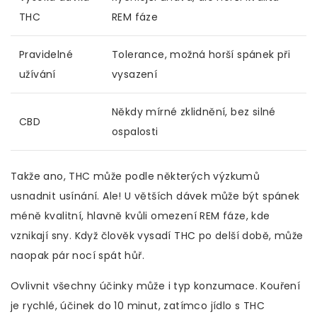
THC
REM fáze
Pravidelné
Tolerance, možná horší spánek při
užívání
vysazení
Někdy mírné zklidnění, bez silné
CBD
ospalosti
Takže ano, THC může podle některých výzkumů
usnadnit usínání. Ale! U větších dávek může být spánek
méně kvalitní, hlavně kvůli omezení REM fáze, kde
vznikají sny. Když člověk vysadí THC po delší době, může
naopak pár nocí spát hůř.
Ovlivnit všechny účinky může i typ konzumace. Kouření
je rychlé, účinek do 10 minut, zatímco jídlo s THC