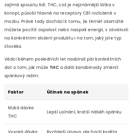
zajímá spoustu lidí. THC, což je nejznámější látka v
konopí, působí hlavně na receptory CB1 rozložené v
mozku. Právě tady dochází k tomu, že téměř okamžitě
můžete pocítit ospalost nebo naopak energii, v závislosti
na konkrétním složení produktu i na tom, jaký jste typ
člověka.
Vědci během posledních let nasbírali pár konkrétních
dat o tom, jak může
THC
a další kanabinoidy změnit
spánkový režim:
Faktor
Účinek na spánek
Nízká dávka
Lepší usínání, kratší náběh spánku
THC
Vysoká dávka
Rychlejší únava, ale horší kvalita