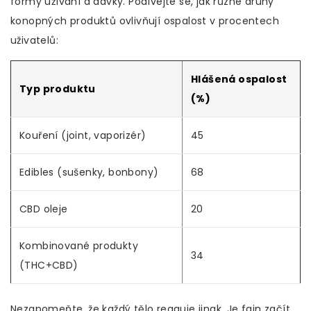
formy užívání a dávky. Podívejte se, jak různé druhy
konopných produktů ovlivňují ospalost v procentech
uživatelů:
Hlášená ospalost
Typ produktu
(%)
Kouření (joint, vaporizér)
45
Edibles (sušenky, bonbony)
68
CBD oleje
20
Kombinované produkty
34
(THC+CBD)
Nezapomeňte, že každý tělo reaguje jinak. Je fajn začít