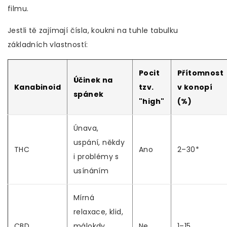
filmu.
Jestli tě zajímají čísla, koukni na tuhle tabulku
základních vlastností:
Pocit
Přítomnost
Účinek na
Kanabinoid
tzv.
v konopí
spánek
"high"
(%)
Únava,
uspání, někdy
THC
Ano
2–30*
i problémy s
usínáním
Mírná
relaxace, klid,
CBD
málokdy
Ne
1–15