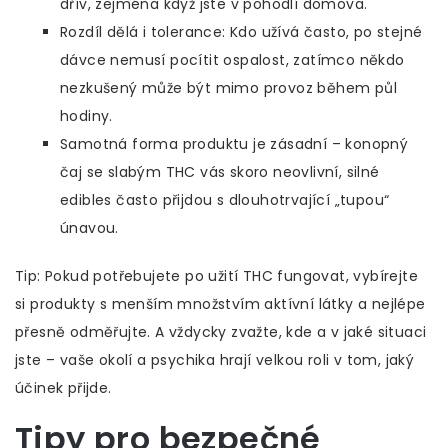
dřív, zejména když jste v pohodlí domova.
Rozdíl dělá i tolerance: Kdo užívá často, po stejné
dávce nemusí pocítit ospalost, zatímco někdo
nezkušený může být mimo provoz během půl
hodiny.
Samotná forma produktu je zásadní – konopný
čaj se slabým THC vás skoro neovlivní, silné
edibles často přijdou s dlouhotrvající „tupou“
únavou.
Tip: Pokud potřebujete po užití THC fungovat, vybírejte
si produkty s menším množstvím aktívní látky a nejlépe
přesně odměřujte. A vždycky zvažte, kde a v jaké situaci
jste – vaše okolí a psychika hrají velkou roli v tom, jaký
účinek přijde.
Tipy pro bezpečné