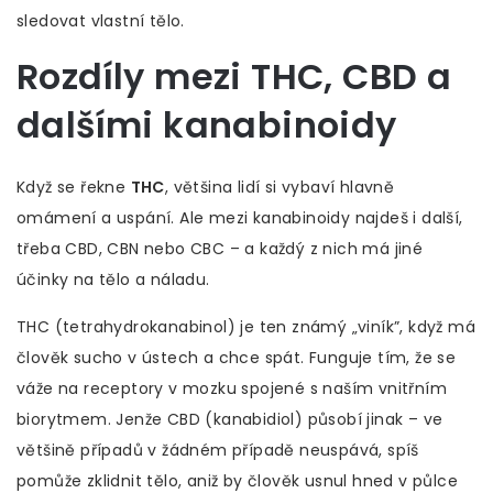
sledovat vlastní tělo.
Rozdíly mezi THC, CBD a
dalšími kanabinoidy
Když se řekne
THC
, většina lidí si vybaví hlavně
omámení a uspání. Ale mezi kanabinoidy najdeš i další,
třeba CBD, CBN nebo CBC – a každý z nich má jiné
účinky na tělo a náladu.
THC (tetrahydrokanabinol) je ten známý „viník”, když má
člověk sucho v ústech a chce spát. Funguje tím, že se
váže na receptory v mozku spojené s naším vnitřním
biorytmem. Jenže CBD (kanabidiol) působí jinak – ve
většině případů v žádném případě neuspává, spíš
pomůže zklidnit tělo, aniž by člověk usnul hned v půlce