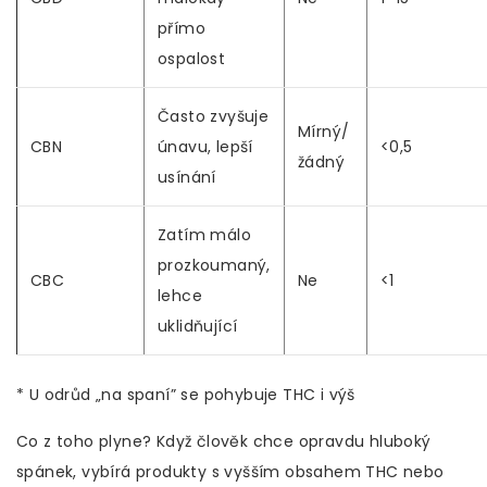
přímo
ospalost
Často zvyšuje
Mírný/
CBN
únavu, lepší
<0,5
žádný
usínání
Zatím málo
prozkoumaný,
CBC
Ne
<1
lehce
uklidňující
* U odrůd „na spaní” se pohybuje THC i výš
Co z toho plyne? Když člověk chce opravdu hluboký
spánek, vybírá produkty s vyšším obsahem THC nebo