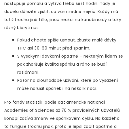
nastupuje pomalu a vytrvá třeba šest hodin. Tady je
docela důležité zjistit, co vám sedne nejvíc. Každý má
totiž trochu jiné tělo, jinou reakci na kanabinoidy a taky
různý biorytmus.
Pokud chcete spíše usnout, zkuste malé dávky
THC asi 30-60 minut před spaním.
S vysokými dávkami opatrně – některým lidem se
pak zhoršuje kvalita spánku a ráno se budí
rozlámaní.
Pozor na dlouhodobé užívání, které po vysazení
může narušit spánek i na několik nocí.
Pro fandy statistik: podle dat americké National
Academies of Sciences až 70 % pravidelných uživatelů
konopí zažívá změny ve spánkovém cyklu. Na každého
to funguje trochu jinak, proto je lepší začít opatrně a