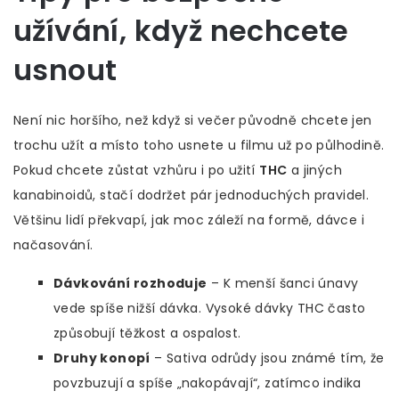
užívání, když nechcete
usnout
Není nic horšího, než když si večer původně chcete jen
trochu užít a místo toho usnete u filmu už po půlhodině.
Pokud chcete zůstat vzhůru i po užití
THC
a jiných
kanabinoidů, stačí dodržet pár jednoduchých pravidel.
Většinu lidí překvapí, jak moc záleží na formě, dávce i
načasování.
Dávkování rozhoduje
– K menší šanci únavy
vede spíše nižší dávka. Vysoké dávky THC často
způsobují těžkost a ospalost.
Druhy konopí
– Sativa odrůdy jsou známé tím, že
povzbuzují a spíše „nakopávají“, zatímco indika