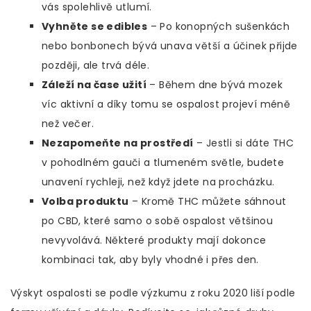
vás spolehlivě utlumí.
Vyhněte se edibles
– Po konopných sušenkách
nebo bonbonech bývá unava větší a účinek přijde
později, ale trvá déle.
Záleží na čase užití
– Během dne bývá mozek
víc aktivní a díky tomu se ospalost projeví méně
než večer.
Nezapomeňte na prostředí
– Jestli si dáte THC
v pohodlném gauči a tlumeném světle, budete
unavení rychleji, než když jdete na procházku.
Volba produktu
– Kromě THC můžete sáhnout
po CBD, které samo o sobě ospalost většinou
nevyvolává. Některé produkty mají dokonce
kombinaci tak, aby byly vhodné i přes den.
Výskyt ospalosti se podle výzkumu z roku 2020 liší podle