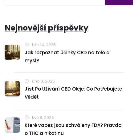
Nejnovější příspěvky
bře 14, 2025
Jak rozpoznat účinky CBD na tělo a
mysl?
úno 3, 2025
Jíst Po Užívání CBD Oleje: Co Potřebujete
Vědět
kvě 8, 2026
Které vapes jsou schváleny FDA? Pravda
o THC a nikotinu