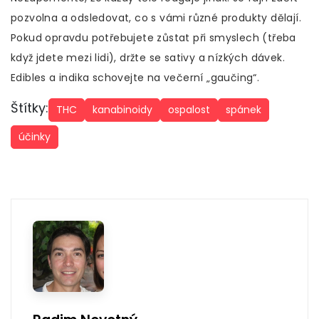
pozvolna a odsledovat, co s vámi různé produkty dělají.
Pokud opravdu potřebujete zůstat při smyslech (třeba
když jdete mezi lidi), držte se sativy a nízkých dávek.
Edibles a indika schovejte na večerní „gaučing“.
Štítky:
THC
kanabinoidy
ospalost
spánek
účinky