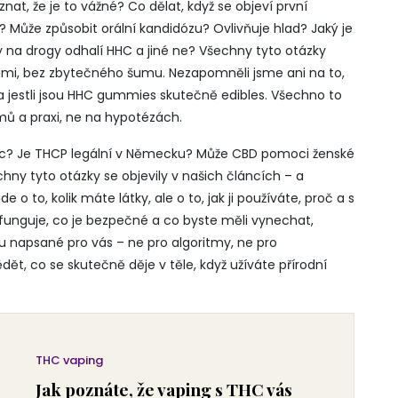
znat, že je to vážné? Co dělat, když se objeví první
 Může způsobit orální kandidózu? Ovlivňuje hlad? Jaký je
y na drogy odhalí HHC a jiné ne? Všechny tyto otázky
dmi, bez zbytečného šumu. Nezapomněli jsme ani na to,
 a jestli jsou HHC gummies skutečně edibles. Všechno to
ů a praxi, ne na hypotézách.
moc? Je THCP legální v Německu? Může CBD pomoci ženské
hny tyto otázky se objevily v našich článcích – a
o to, kolik máte látky, ale o to, jak ji používáte, proč a s
 funguje, co je bezpečné a co byste měli vynechat,
ou napsané pro vás – ne pro algoritmy, ne pro
t, co se skutečně děje v těle, když užíváte přírodní
THC vaping
Jak poznáte, že vaping s THC vás