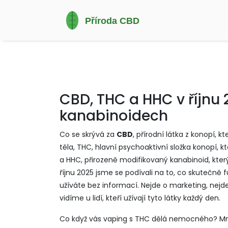
CBD, THC a HHC v říjnu 2
kanabinoidech
Co se skrývá za
CBD
,
přírodní látka z konopí, 
těla
,
THC
,
hlavní psychoaktivní složka konopí, kt
a
HHC
,
přirozeně modifikovaný kanabinoid, který
říjnu 2025 jsme se podívali na to, co skutečně 
užíváte bez informací. Nejde o marketing, nejde o 
vidíme u lidí, kteří užívají tyto látky každý den.
Co když vás vaping s THC dělá nemocného? Mnoh