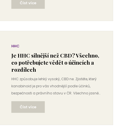
Číst více
používat CBD bezpečně.
HHC
Je HHC silnější než CBD? Všechno,
co potřebujete vědět o účincích a
rozdílech
HHC způsobuje lehký vysoký, CBD ne. Zjistěte, který
kanabinoid je pro vás vhodnější podle účinků,
bezpečnosti a právního stavu v ČR. Všechno jasně
a bez přehánění.
Číst více