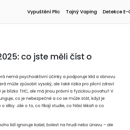
Vypuštění Plic
Tajný Vaping
Detekce E-
025: co jste měli číst o
která nemá psychoaktivní účinky a podporuje klid a obnovu
erá může způsobit vysoký, ale také rizika pro plicní zdraví
 je blízko THC, ale má jinou právní a fyzickou povahu
? V
funguje, co je nebezpečné a co se může stát, když je
sliby. Jde o to, co říkají studie, co hlásí lékaři a co
o lidí ignoruje kašel, bolest na hrudi nebo únavu – ale