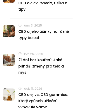
CBD oleje? Pravda, rizika a
tipy
úno 3, 2025
CBD a jeho účinky na různé
typy bolesti
kvě 25, 2026
21 dní bez kouření: Jaké
přináší změny pro tělo a
mysl
dub 11, 2026
CBD olej vs. CBD gummies:
Který způsob užívání
vyhovuje vám?