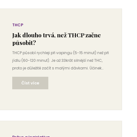
THCP
Jak dlouho trvá, než THCP začne
působit?
THCP působí rychleji při vapingu (5-15 minut) než při
jídlu (60-120 minut). Je až 33krát silnější než THC,
proto je důležité začít s malými dávkami. Účinek
trvá 2-10 hodin podle způsobu užití.
Číst více