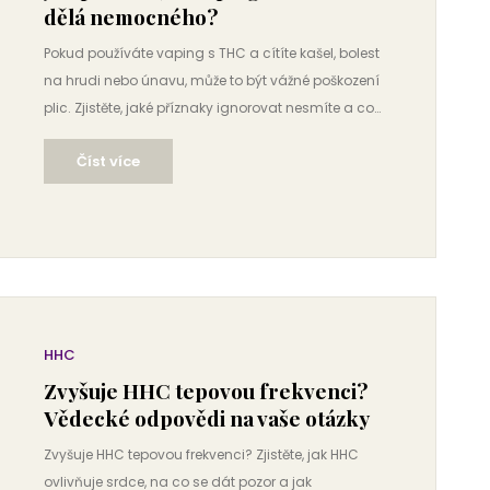
dělá nemocného?
Pokud používáte vaping s THC a cítíte kašel, bolest
na hrudi nebo únavu, může to být vážné poškození
plic. Zjistěte, jaké příznaky ignorovat nesmíte a co
dělat, když vás vaping dělá nemocného.
Číst více
HHC
Zvyšuje HHC tepovou frekvenci?
Vědecké odpovědi na vaše otázky
Zvyšuje HHC tepovou frekvenci? Zjistěte, jak HHC
ovlivňuje srdce, na co se dát pozor a jak