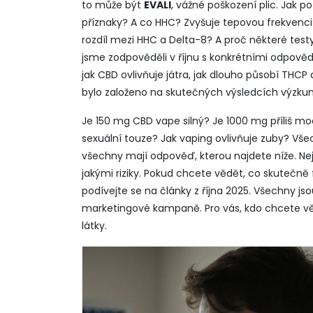
to může být
EVALI
, vážné poškození plic. Jak po
příznaky? A co HHC? Zvyšuje tepovou frekvenci?
rozdíl mezi HHC a Delta-8? A proč některé test
jsme zodpověděli v říjnu s konkrétními odpově
jak CBD ovlivňuje játra, jak dlouho působí THCP
bylo založeno na skutečných výsledcích výzkum
Je 150 mg CBD vape silný? Je 1000 mg příliš 
sexuální touze? Jak vaping ovlivňuje zuby? Všec
všechny mají odpověď, kterou najdete níže. Nejde 
jakými riziky. Pokud chcete vědět, co skutečně
podívejte se na články z října 2025. Všechny js
marketingové kampaně. Pro vás, kdo chcete vědě
látky.