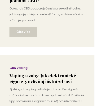
pomáhá CBD?
Objev, jak CBD podporuje ženskou sexuální touhu,
jak funguje, jaké jsou nejlepší formy a dávkování, a
s čím jej porovnat.
Číst více
CBD vaping
Vaping a zuby: Jak elektronické
cigarety ovlivňují ústní zdraví
Zjistěte, jak vaping ovlivňuje zuby a dásně, proč
může vést ke zubnímu kazu a jak se bránit. Praktické
tipy, porovnání s cigaretami i FAQ pro uživatele CBD