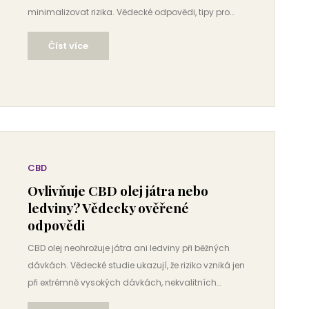
minimalizovat rizika. Vědecké odpovědi, tipy pro
bezpečné užívání a co říkají lékaři.
Číst více
CBD
Ovlivňuje CBD olej játra nebo
ledviny? Vědecky ověřené
odpovědi
CBD olej neohrožuje játra ani ledviny při běžných
dávkách. Vědecké studie ukazují, že riziko vzniká jen
při extrémně vysokých dávkách, nekvalitních
produktech nebo interakcích s léky. Zjistěte, jak