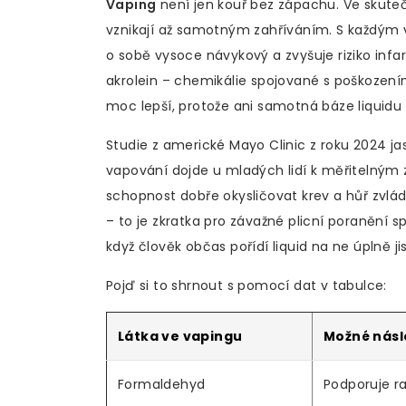
Vaping
není jen kouř bez zápachu. Ve skuteč
vznikají až samotným zahříváním. S každým 
o sobě vysoce návykový a zvyšuje riziko infa
akrolein – chemikálie spojované s poškození
moc lepší, protože ani samotná báze liquidu
Studie z americké Mayo Clinic z roku 2024 ja
vapování dojde u mladých lidí k měřitelným 
schopnost dobře okysličovat krev a hůř zvlá
– to je zkratka pro závažné plicní poranění s
když člověk občas pořídí liquid na ne úplně j
Pojď si to shrnout s pomocí dat v tabulce:
Látka ve vapingu
Možné násl
Formaldehyd
Podporuje ra