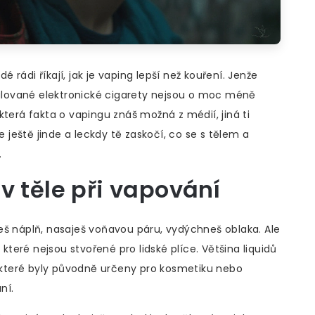
rádi říkají, jak je vaping lepší než kouření. Jenže
hvalované elektronické cigarety nejsou o moc méně
která fakta o vapingu znáš možná z médií, jiná ti
e ještě jinde a leckdy tě zaskočí, co se s tělem a
.
v těle při vapování
eš náplň, nasaješ voňavou páru, vydýchneš oblaka. Ale
 které nejsou stvořené pro lidské plíce. Většina liquidů
, které byly původně určeny pro kosmetiku nebo
ní.