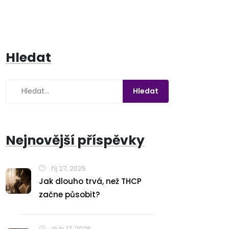
Hledat
Nejnovější příspěvky
říj 27, 2025
Jak dlouho trvá, než THCP
začne působit?
dub 17, 2026