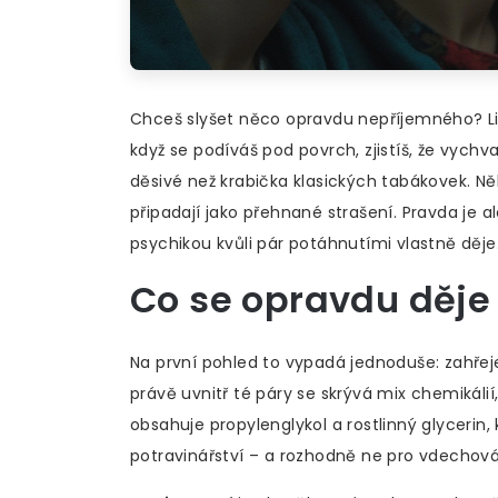
Chceš slyšet něco opravdu nepříjemného? Lidé 
když se podíváš pod povrch, zjistíš, že vyc
děsivé než krabička klasických tabákovek. Ně
připadají jako přehnané strašení. Pravda je al
psychikou kvůli pár potáhnutími vlastně děje
Co se opravdu děje 
Na první pohled to vypadá jednoduše: zahřej
právě uvnitř té páry se skrývá mix chemikálií,
obsahuje propylenglykol a rostlinný glycerin
potravinářství – a rozhodně ne pro vdechová