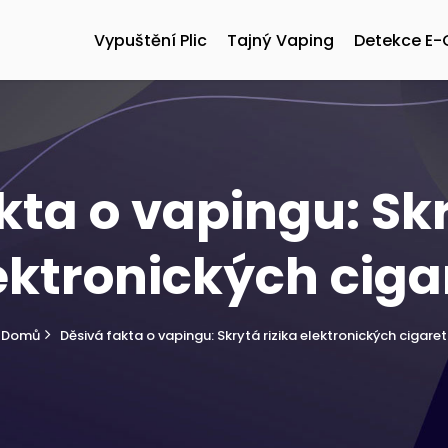
Vypuštění Plic
Tajný Vaping
Detekce E-
kta o vapingu: Skr
ektronických ciga
Domů
Děsivá fakta o vapingu: Skrytá rizika elektronických cigaret