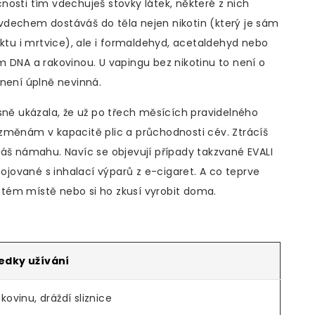
nosti tím vdechuješ stovky látek, některé z nich
vdechem dostáváš do těla nejen nikotin (který je sám
rktu i mrtvice), ale i formaldehyd, acetaldehyd nebo
m DNA a rakovinou. U vapingu bez nikotinu to není o
 není úplně nevinná.
sně ukázala, že už po třech měsících pravidelného
změnám v kapacitě plic a průchodnosti cév. Ztrácíš
dáš námahu. Navíc se objevují případy takzvané EVALI
pojované s inhalací výparů z e-cigaret. A co teprve
istém místě nebo si ho zkusí vyrobit doma.
edky užívání
kovinu, dráždí sliznice