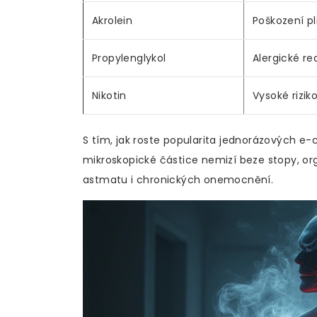
Akrolein
Poškození pl
Propylenglykol
Alergické r
Nikotin
Vysoké rizik
S tím, jak roste popularita jednorázových e-c
mikroskopické částice nemizí beze stopy, orga
astmatu i chronických onemocnění.