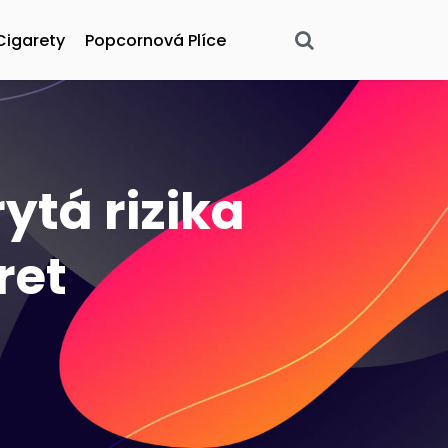
Cigarety
Popcornová Plíce
ytá rizika
ret