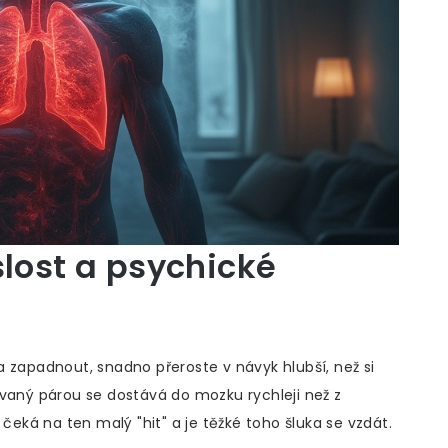
slost a psychické
 zapadnout, snadno přeroste v návyk hlubší, než si
ebávaný párou se dostává do mozku rychleji než z
 čeká na ten malý "hit" a je těžké toho šluka se vzdát.