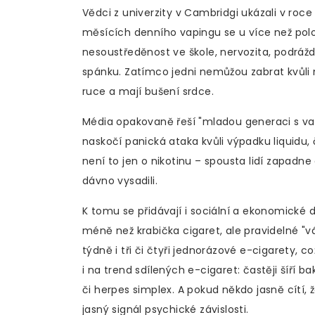
Vědci z univerzity v Cambridgi ukázali v roc
měsících denního vapingu se u více než polov
nesoustředěnost ve škole, nervozita, podrá
spánku. Zatímco jedni nemůžou zabrat kvůli
ruce a mají bušení srdce.
Média opakovaně řeší "mladou generaci s vap
naskočí panická ataka kvůli výpadku liquidu, 
není to jen o nikotinu – spousta lidí zapadne d
dávno vysadili.
K tomu se přidávají i sociální a ekonomické 
méně než krabička cigaret, ale pravidelné "vá
týdně i tři či čtyři jednorázové e-cigarety, c
i na trend sdílených e-cigaret: častěji šíří b
či herpes simplex. A pokud někdo jasně cítí, 
jasný signál psychické závislosti.