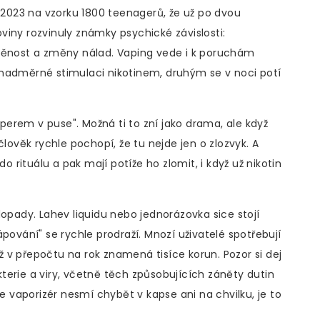
e 2023 na vzorku 1800 teenagerů, že už po dvou
iny rozvinuly známky psychické závislosti:
žděnost a změny nálad. Vaping vede i k poruchám
 nadměrné stimulaci nikotinem, druhým se v noci potí
erem v puse". Možná ti to zní jako drama, ale když
člověk rychle pochopí, že tu nejde jen o zlozvyk. A
o rituálu a pak mají potíže ho zlomit, i když už nikotin
dopady. Lahev liquidu nebo jednorázovka sice stojí
pování" se rychle prodraží. Mnozí uživatelé spotřebují
ož v přepočtu na rok znamená tisíce korun. Pozor si dej
akterie a viry, včetně těch způsobujících záněty dutin
že vaporizér nesmí chybět v kapse ani na chvilku, je to