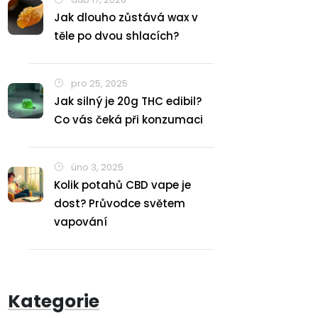
Jak dlouho zůstává wax v
těle po dvou shlacích?
pro 25, 2025
Jak silný je 20g THC edibil?
Co vás čeká při konzumaci
úno 3, 2025
Kolik potahů CBD vape je
dost? Průvodce světem
vapování
Kategorie