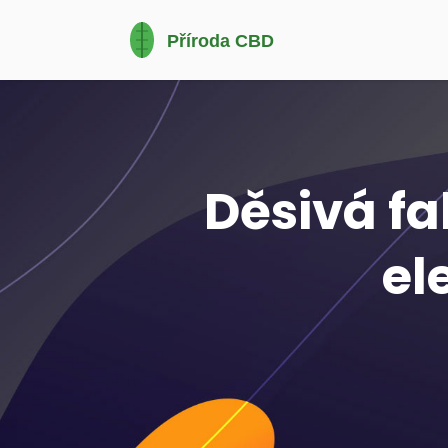
Děsivá fa
el