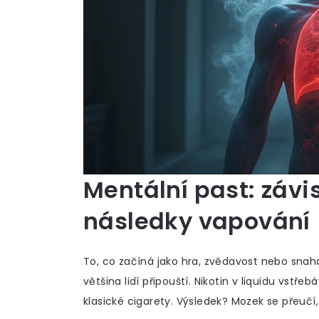
Mentální past: závi
následky vapování
To, co začíná jako hra, zvědavost nebo snaha
většina lidí připouští. Nikotin v liquidu vstř
klasické cigarety. Výsledek? Mozek se přeučí,