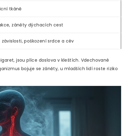
icní tkáně
eakce, záněty dýchacích cest
o závislosti, poškození srdce a cév
igaret, jsou plíce doslova v kleštích. Vdechované
nizmus bojuje se záněty, u mladších lidí roste riziko